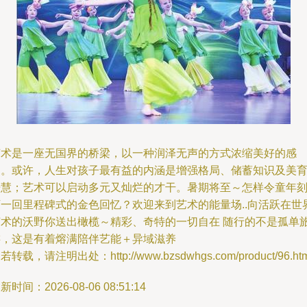
艺术是一座无国界的桥梁，以一种润泽无声的方式浓缩美好的感
受。或许，人生对孩子最有益的内涵是增强格局、储蓄知识及美
开慧；艺术可以启动多元又灿烂的才干。暑期将至～怎样令童年
下一回里程碑式的金色回忆？欢迎来到艺术的能量场..向活跃在世
艺术的沃野你送出橄榄～精彩、奇特的一切自在 随行的不是孤单
游，这是有着熔满陪伴艺能＋异域滋养
若转载，请注明出处：http://www.bzsdwhgs.com/product/96.htm
新时间：2026-08-06 08:51:14